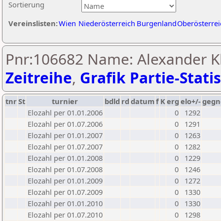
Sortierung
Vereinslisten:
Wien
Niederösterreich
Burgenland
Oberösterrei
Pnr:106682 Name: Alexander K
Zeitreihe
,
Grafik Partie-Statis
tnr
St
turnier
bdld
rd
datum
f
K
erg
elo+/-
gegn
Elozahl per 01.01.2006
0
1292
Elozahl per 01.07.2006
0
1291
Elozahl per 01.01.2007
0
1263
Elozahl per 01.07.2007
0
1282
Elozahl per 01.01.2008
0
1229
Elozahl per 01.07.2008
0
1246
Elozahl per 01.01.2009
0
1272
Elozahl per 01.07.2009
0
1330
Elozahl per 01.01.2010
0
1330
Elozahl per 01.07.2010
0
1298