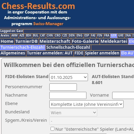
Logged on: Gast
Arabic
ARM
AZE
BIH
BUL
CAT
CHN
CRO
CZE
DEN
ENG
ESP
FAI
FIN
FRA
GER
GRE
INA
I
Home
TurnierDB
Meisterschaft
Foto-Galerie
Meldekartei
El
Turnierschach-Elozahl
Schnellschach-Elozahl
Allgemeines
Turnier anmelden: AUT
FIDE
Spieler anmelden
Elo AU
Willkommen bei den offiziellen Turnierscha
FIDE-Elolisten Stand
AUT-Elolisten Stand
8.601
Personennummer
Nachname
Vorname
Ebene
Bundesland
Spgem./Kreis/Verein
Nur "österreichische" Spieler (Land=A