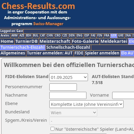
Logged on: Gast
Arabic
ARM
AZE
BIH
BUL
CAT
CHN
CRO
CZE
DEN
ENG
ESP
FAI
FIN
FRA
GER
GRE
INA
I
Home
TurnierDB
Meisterschaft
Foto-Galerie
Meldekartei
El
Turnierschach-Elozahl
Schnellschach-Elozahl
Allgemeines
Turnier anmelden: AUT
FIDE
Spieler anmelden
Elo AU
Willkommen bei den offiziellen Turnierscha
FIDE-Elolisten Stand
AUT-Elolisten Stand
7.518
Personennummer
Nachname
Vorname
Ebene
Bundesland
Spgem./Kreis/Verein
Nur "österreichische" Spieler (Land=A