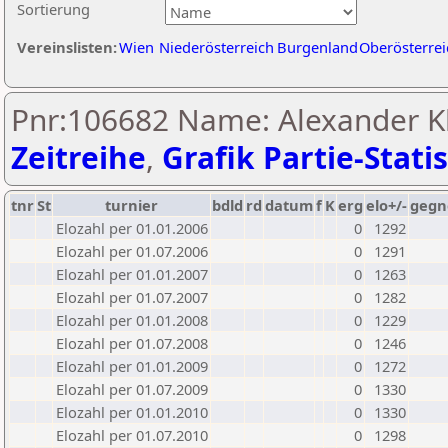
Sortierung
Vereinslisten:
Wien
Niederösterreich
Burgenland
Oberösterrei
Pnr:106682 Name: Alexander K
Zeitreihe
,
Grafik Partie-Statis
tnr
St
turnier
bdld
rd
datum
f
K
erg
elo+/-
gegn
Elozahl per 01.01.2006
0
1292
Elozahl per 01.07.2006
0
1291
Elozahl per 01.01.2007
0
1263
Elozahl per 01.07.2007
0
1282
Elozahl per 01.01.2008
0
1229
Elozahl per 01.07.2008
0
1246
Elozahl per 01.01.2009
0
1272
Elozahl per 01.07.2009
0
1330
Elozahl per 01.01.2010
0
1330
Elozahl per 01.07.2010
0
1298