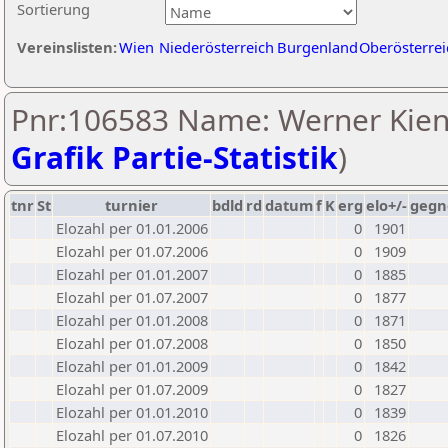
Sortierung
Vereinslisten:
Wien
Niederösterreich
Burgenland
Oberösterrei
Pnr:106583 Name: Werner Kienz
Grafik Partie-Statistik
)
tnr
St
turnier
bdld
rd
datum
f
K
erg
elo+/-
gegn
Elozahl per 01.01.2006
0
1901
Elozahl per 01.07.2006
0
1909
Elozahl per 01.01.2007
0
1885
Elozahl per 01.07.2007
0
1877
Elozahl per 01.01.2008
0
1871
Elozahl per 01.07.2008
0
1850
Elozahl per 01.01.2009
0
1842
Elozahl per 01.07.2009
0
1827
Elozahl per 01.01.2010
0
1839
Elozahl per 01.07.2010
0
1826