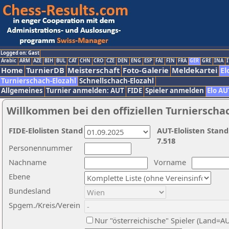
Logged on: Gast
Arabic
ARM
AZE
BIH
BUL
CAT
CHN
CRO
CZE
DEN
ENG
ESP
FAI
FIN
FRA
GER
GRE
INA
I
Home
TurnierDB
Meisterschaft
Foto-Galerie
Meldekartei
El
Turnierschach-Elozahl
Schnellschach-Elozahl
Allgemeines
Turnier anmelden: AUT
FIDE
Spieler anmelden
Elo AU
Willkommen bei den offiziellen Turnierscha
FIDE-Elolisten Stand
AUT-Elolisten Stand
7.518
Personennummer
Nachname
Vorname
Ebene
Bundesland
Spgem./Kreis/Verein
Nur "österreichische" Spieler (Land=A