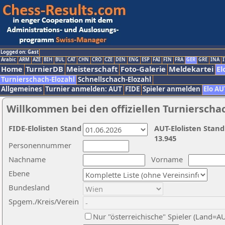
Logged on: Gast
Arabic
ARM
AZE
BIH
BUL
CAT
CHN
CRO
CZE
DEN
ENG
ESP
FAI
FIN
FRA
GER
GRE
INA
I
Home
TurnierDB
Meisterschaft
Foto-Galerie
Meldekartei
El
Turnierschach-Elozahl
Schnellschach-Elozahl
Allgemeines
Turnier anmelden: AUT
FIDE
Spieler anmelden
Elo AU
Willkommen bei den offiziellen Turnierscha
FIDE-Elolisten Stand
AUT-Elolisten Stand
13.945
Personennummer
Nachname
Vorname
Ebene
Bundesland
Spgem./Kreis/Verein
Nur "österreichische" Spieler (Land=A