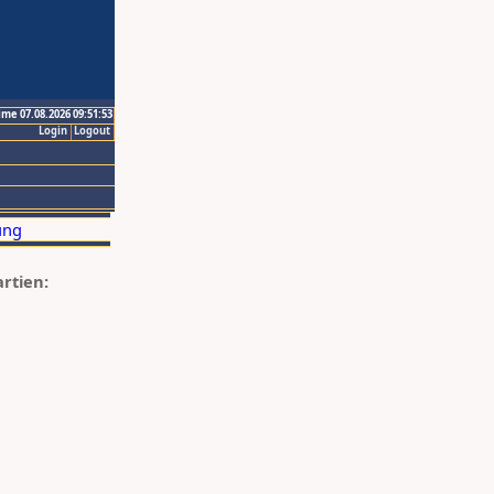
ime 07.08.2026 09:51:53
Login
Logout
artien: