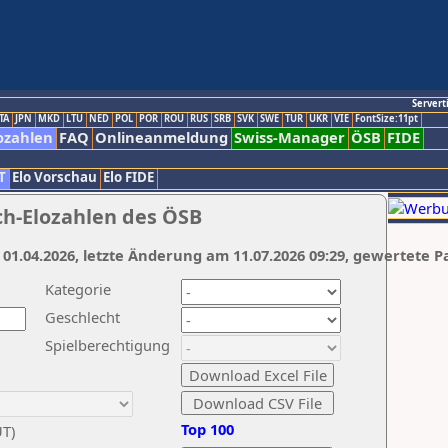
Servert
TA
JPN
MKD
LTU
NED
POL
POR
ROU
RUS
SRB
SVK
SWE
TUR
UKR
VIE
FontSize:11pt
ozahlen
FAQ
Onlineanmeldung
Swiss-Manager
ÖSB
FIDE
T
Elo Vorschau
Elo FIDE
ch-Elozahlen des ÖSB
 01.04.2026, letzte Änderung am 11.07.2026 09:29, gewertete P
Kategorie
Geschlecht
Spielberechtigung
Top 100
UT)