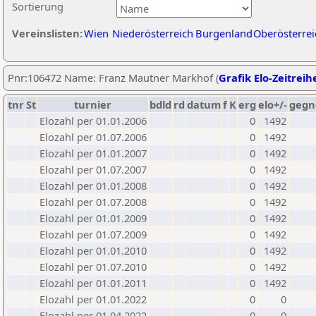
Sortierung
Vereinslisten:
Wien
Niederösterreich
Burgenland
Oberösterrei
Pnr:106472 Name: Franz Mautner Markhof (
Grafik Elo-Zeitreih
tnr
St
turnier
bdld
rd
datum
f
K
erg
elo+/-
gegn
Elozahl per 01.01.2006
0
1492
Elozahl per 01.07.2006
0
1492
Elozahl per 01.01.2007
0
1492
Elozahl per 01.07.2007
0
1492
Elozahl per 01.01.2008
0
1492
Elozahl per 01.07.2008
0
1492
Elozahl per 01.01.2009
0
1492
Elozahl per 01.07.2009
0
1492
Elozahl per 01.01.2010
0
1492
Elozahl per 01.07.2010
0
1492
Elozahl per 01.01.2011
0
1492
Elozahl per 01.01.2022
0
0
Elozahl per 01.04.2022
0
0