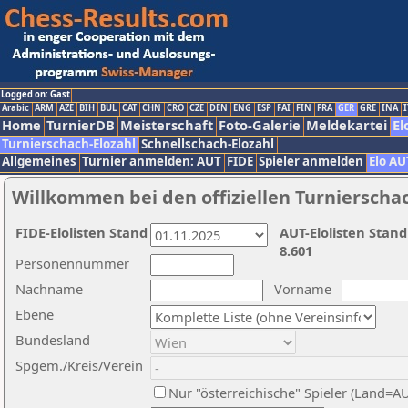
Logged on: Gast
Arabic
ARM
AZE
BIH
BUL
CAT
CHN
CRO
CZE
DEN
ENG
ESP
FAI
FIN
FRA
GER
GRE
INA
I
Home
TurnierDB
Meisterschaft
Foto-Galerie
Meldekartei
El
Turnierschach-Elozahl
Schnellschach-Elozahl
Allgemeines
Turnier anmelden: AUT
FIDE
Spieler anmelden
Elo AU
Willkommen bei den offiziellen Turnierscha
FIDE-Elolisten Stand
AUT-Elolisten Stand
8.601
Personennummer
Nachname
Vorname
Ebene
Bundesland
Spgem./Kreis/Verein
Nur "österreichische" Spieler (Land=A