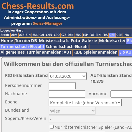
Logged on: Gast
Arabic
ARM
AZE
BIH
BUL
CAT
CHN
CRO
CZE
DEN
ENG
ESP
FAI
FIN
FRA
GER
GRE
INA
I
Home
TurnierDB
Meisterschaft
Foto-Galerie
Meldekartei
El
Turnierschach-Elozahl
Schnellschach-Elozahl
Allgemeines
Turnier anmelden: AUT
FIDE
Spieler anmelden
Elo AU
Willkommen bei den offiziellen Turnierscha
FIDE-Elolisten Stand
AUT-Elolisten Stand
10.879
Personennummer
Nachname
Vorname
Ebene
Bundesland
Spgem./Kreis/Verein
Nur "österreichische" Spieler (Land=A