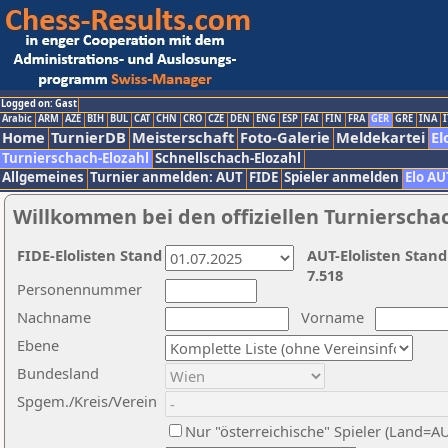
Logged on: Gast
Arabic
ARM
AZE
BIH
BUL
CAT
CHN
CRO
CZE
DEN
ENG
ESP
FAI
FIN
FRA
GER
GRE
INA
I
Home
TurnierDB
Meisterschaft
Foto-Galerie
Meldekartei
El
Turnierschach-Elozahl
Schnellschach-Elozahl
Allgemeines
Turnier anmelden: AUT
FIDE
Spieler anmelden
Elo AU
Willkommen bei den offiziellen Turnierscha
FIDE-Elolisten Stand
AUT-Elolisten Stand
7.518
Personennummer
Nachname
Vorname
Ebene
Bundesland
Spgem./Kreis/Verein
Nur "österreichische" Spieler (Land=A