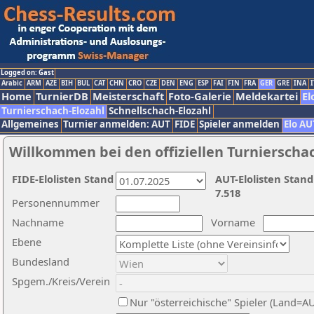
Logged on: Gast
Arabic
ARM
AZE
BIH
BUL
CAT
CHN
CRO
CZE
DEN
ENG
ESP
FAI
FIN
FRA
GER
GRE
INA
I
Home
TurnierDB
Meisterschaft
Foto-Galerie
Meldekartei
El
Turnierschach-Elozahl
Schnellschach-Elozahl
Allgemeines
Turnier anmelden: AUT
FIDE
Spieler anmelden
Elo AU
Willkommen bei den offiziellen Turnierscha
FIDE-Elolisten Stand
AUT-Elolisten Stand
7.518
Personennummer
Nachname
Vorname
Ebene
Bundesland
Spgem./Kreis/Verein
Nur "österreichische" Spieler (Land=A