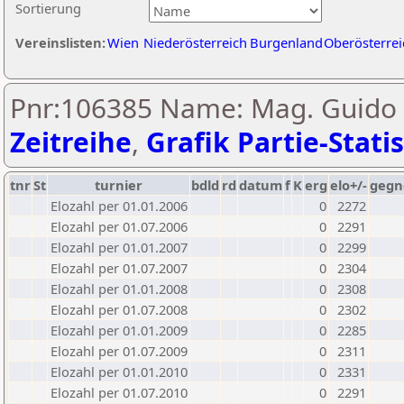
Sortierung
Vereinslisten:
Wien
Niederösterreich
Burgenland
Oberösterrei
Pnr:106385 Name: Mag. Guido 
Zeitreihe
,
Grafik Partie-Statis
tnr
St
turnier
bdld
rd
datum
f
K
erg
elo+/-
gegn
Elozahl per 01.01.2006
0
2272
Elozahl per 01.07.2006
0
2291
Elozahl per 01.01.2007
0
2299
Elozahl per 01.07.2007
0
2304
Elozahl per 01.01.2008
0
2308
Elozahl per 01.07.2008
0
2302
Elozahl per 01.01.2009
0
2285
Elozahl per 01.07.2009
0
2311
Elozahl per 01.01.2010
0
2331
Elozahl per 01.07.2010
0
2291