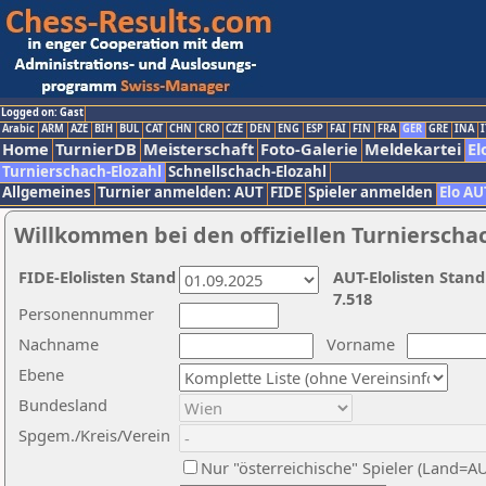
Logged on: Gast
Arabic
ARM
AZE
BIH
BUL
CAT
CHN
CRO
CZE
DEN
ENG
ESP
FAI
FIN
FRA
GER
GRE
INA
I
Home
TurnierDB
Meisterschaft
Foto-Galerie
Meldekartei
El
Turnierschach-Elozahl
Schnellschach-Elozahl
Allgemeines
Turnier anmelden: AUT
FIDE
Spieler anmelden
Elo AU
Willkommen bei den offiziellen Turnierscha
FIDE-Elolisten Stand
AUT-Elolisten Stand
7.518
Personennummer
Nachname
Vorname
Ebene
Bundesland
Spgem./Kreis/Verein
Nur "österreichische" Spieler (Land=A