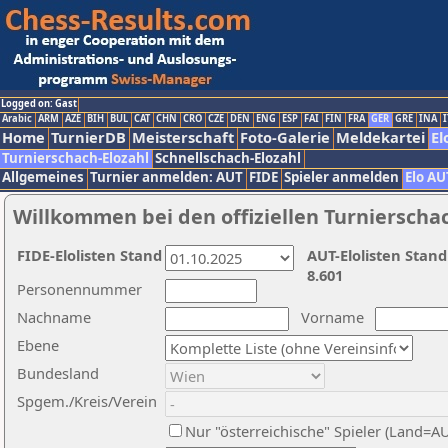
Logged on: Gast
Arabic
ARM
AZE
BIH
BUL
CAT
CHN
CRO
CZE
DEN
ENG
ESP
FAI
FIN
FRA
GER
GRE
INA
I
Home
TurnierDB
Meisterschaft
Foto-Galerie
Meldekartei
El
Turnierschach-Elozahl
Schnellschach-Elozahl
Allgemeines
Turnier anmelden: AUT
FIDE
Spieler anmelden
Elo AU
Willkommen bei den offiziellen Turnierscha
FIDE-Elolisten Stand
AUT-Elolisten Stand
8.601
Personennummer
Nachname
Vorname
Ebene
Bundesland
Spgem./Kreis/Verein
Nur "österreichische" Spieler (Land=A