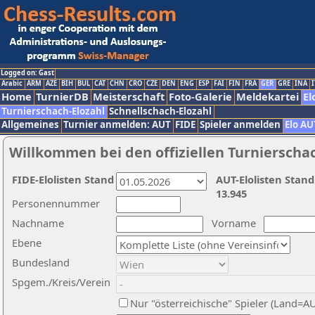
Logged on: Gast
Arabic
ARM
AZE
BIH
BUL
CAT
CHN
CRO
CZE
DEN
ENG
ESP
FAI
FIN
FRA
GER
GRE
INA
I
Home
TurnierDB
Meisterschaft
Foto-Galerie
Meldekartei
El
Turnierschach-Elozahl
Schnellschach-Elozahl
Allgemeines
Turnier anmelden: AUT
FIDE
Spieler anmelden
Elo AU
Willkommen bei den offiziellen Turnierscha
FIDE-Elolisten Stand
AUT-Elolisten Stand
13.945
Personennummer
Nachname
Vorname
Ebene
Bundesland
Spgem./Kreis/Verein
Nur "österreichische" Spieler (Land=A