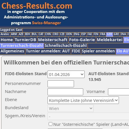
Logged on: Gast
Arabic
ARM
AZE
BIH
BUL
CAT
CHN
CRO
CZE
DEN
ENG
ESP
FAI
FIN
FRA
GER
GRE
INA
I
Home
TurnierDB
Meisterschaft
Foto-Galerie
Meldekartei
El
Turnierschach-Elozahl
Schnellschach-Elozahl
Allgemeines
Turnier anmelden: AUT
FIDE
Spieler anmelden
Elo AU
Willkommen bei den offiziellen Turnierscha
FIDE-Elolisten Stand
AUT-Elolisten Stand
13.945
Personennummer
Nachname
Vorname
Ebene
Bundesland
Spgem./Kreis/Verein
Nur "österreichische" Spieler (Land=A