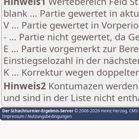
Hinweis1
Wertebereich Feld St 
blank ... Partie gewertet in akt
V ... Partie gewertet in Vorperi
- ... Partie nicht gewertet, da 
E ... Partie vorgemerkt zur Be
Einstiegselozahl in der nächst
K ... Korrektur wegen doppelt
Hinweis2
Kontumazen werden g
und sind in der Liste nicht enth
Der Schachturnier-Ergebnis-Server
© 2006-2026 Heinz Herzog
, CMS
Impressum / Nutzungsbedingungen