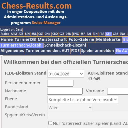
Logged on: Gast
Arabic
ARM
AZE
BIH
BUL
CAT
CHN
CRO
CZE
DEN
ENG
ESP
FAI
FIN
FRA
GER
GRE
INA
I
Home
TurnierDB
Meisterschaft
Foto-Galerie
Meldekartei
El
Turnierschach-Elozahl
Schnellschach-Elozahl
Allgemeines
Turnier anmelden: AUT
FIDE
Spieler anmelden
Elo AU
Willkommen bei den offiziellen Turnierscha
FIDE-Elolisten Stand
AUT-Elolisten Stand
13.945
Personennummer
Nachname
Vorname
Ebene
Bundesland
Spgem./Kreis/Verein
Nur "österreichische" Spieler (Land=A