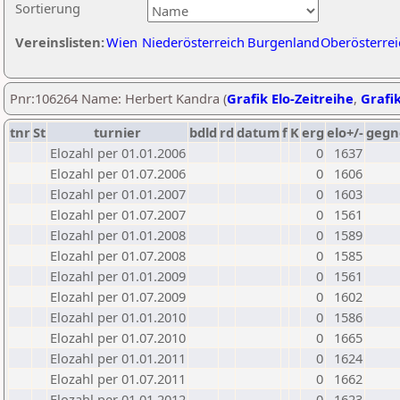
Sortierung
Vereinslisten:
Wien
Niederösterreich
Burgenland
Oberösterrei
Pnr:106264 Name: Herbert Kandra (
Grafik Elo-Zeitreihe
,
Grafik
tnr
St
turnier
bdld
rd
datum
f
K
erg
elo+/-
gegn
Elozahl per 01.01.2006
0
1637
Elozahl per 01.07.2006
0
1606
Elozahl per 01.01.2007
0
1603
Elozahl per 01.07.2007
0
1561
Elozahl per 01.01.2008
0
1589
Elozahl per 01.07.2008
0
1585
Elozahl per 01.01.2009
0
1561
Elozahl per 01.07.2009
0
1602
Elozahl per 01.01.2010
0
1586
Elozahl per 01.07.2010
0
1665
Elozahl per 01.01.2011
0
1624
Elozahl per 01.07.2011
0
1662
Elozahl per 01.01.2012
0
1623