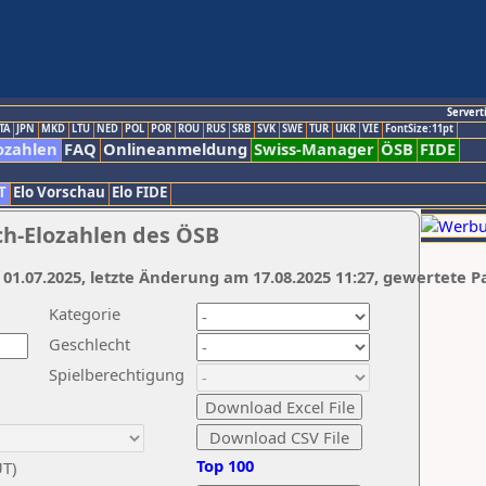
Servert
TA
JPN
MKD
LTU
NED
POL
POR
ROU
RUS
SRB
SVK
SWE
TUR
UKR
VIE
FontSize:11pt
ozahlen
FAQ
Onlineanmeldung
Swiss-Manager
ÖSB
FIDE
T
Elo Vorschau
Elo FIDE
ch-Elozahlen des ÖSB
 01.07.2025, letzte Änderung am 17.08.2025 11:27, gewertete P
Kategorie
Geschlecht
Spielberechtigung
Top 100
UT)