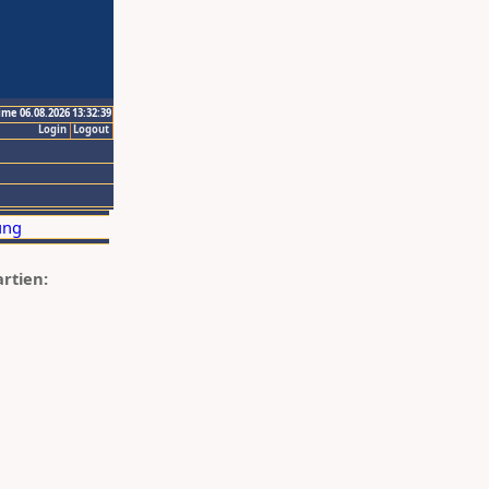
ime 06.08.2026 13:32:39
Login
Logout
artien: