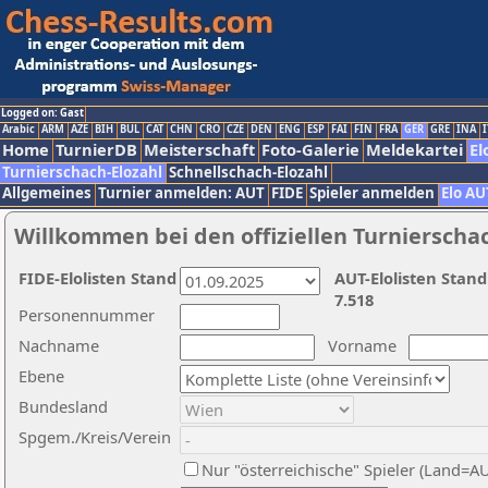
Logged on: Gast
Arabic
ARM
AZE
BIH
BUL
CAT
CHN
CRO
CZE
DEN
ENG
ESP
FAI
FIN
FRA
GER
GRE
INA
I
Home
TurnierDB
Meisterschaft
Foto-Galerie
Meldekartei
El
Turnierschach-Elozahl
Schnellschach-Elozahl
Allgemeines
Turnier anmelden: AUT
FIDE
Spieler anmelden
Elo AU
Willkommen bei den offiziellen Turnierscha
FIDE-Elolisten Stand
AUT-Elolisten Stand
7.518
Personennummer
Nachname
Vorname
Ebene
Bundesland
Spgem./Kreis/Verein
Nur "österreichische" Spieler (Land=A