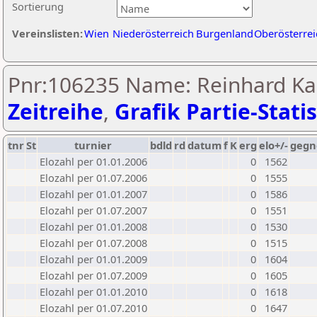
Sortierung
Vereinslisten:
Wien
Niederösterreich
Burgenland
Oberösterrei
Pnr:106235 Name: Reinhard K
Zeitreihe
,
Grafik Partie-Statis
tnr
St
turnier
bdld
rd
datum
f
K
erg
elo+/-
gegn
Elozahl per 01.01.2006
0
1562
Elozahl per 01.07.2006
0
1555
Elozahl per 01.01.2007
0
1586
Elozahl per 01.07.2007
0
1551
Elozahl per 01.01.2008
0
1530
Elozahl per 01.07.2008
0
1515
Elozahl per 01.01.2009
0
1604
Elozahl per 01.07.2009
0
1605
Elozahl per 01.01.2010
0
1618
Elozahl per 01.07.2010
0
1647