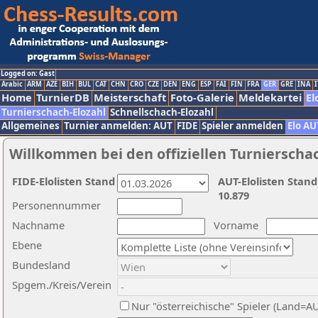
Logged on: Gast
Arabic
ARM
AZE
BIH
BUL
CAT
CHN
CRO
CZE
DEN
ENG
ESP
FAI
FIN
FRA
GER
GRE
INA
I
Home
TurnierDB
Meisterschaft
Foto-Galerie
Meldekartei
El
Turnierschach-Elozahl
Schnellschach-Elozahl
Allgemeines
Turnier anmelden: AUT
FIDE
Spieler anmelden
Elo AU
Willkommen bei den offiziellen Turnierscha
FIDE-Elolisten Stand
AUT-Elolisten Stand
10.879
Personennummer
Nachname
Vorname
Ebene
Bundesland
Spgem./Kreis/Verein
Nur "österreichische" Spieler (Land=A