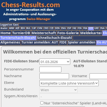
Logged on: Gast
Arabic
ARM
AZE
BIH
BUL
CAT
CHN
CRO
CZE
DEN
ENG
ESP
FAI
FIN
FRA
GER
GRE
INA
I
Home
TurnierDB
Meisterschaft
Foto-Galerie
Meldekartei
El
Turnierschach-Elozahl
Schnellschach-Elozahl
Allgemeines
Turnier anmelden: AUT
FIDE
Spieler anmelden
Elo AU
Willkommen bei den offiziellen Turnierscha
FIDE-Elolisten Stand
AUT-Elolisten Stand
10.879
Personennummer
Nachname
Vorname
Ebene
Bundesland
Spgem./Kreis/Verein
Nur "österreichische" Spieler (Land=A