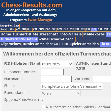
Logged on: Gast
Arabic
ARM
AZE
BIH
BUL
CAT
CHN
CRO
CZE
DEN
ENG
ESP
FAI
FIN
FRA
GER
GRE
INA
I
Home
TurnierDB
Meisterschaft
Foto-Galerie
Meldekartei
El
Turnierschach-Elozahl
Schnellschach-Elozahl
Allgemeines
Turnier anmelden: AUT
FIDE
Spieler anmelden
Elo AU
Willkommen bei den offiziellen Turnierscha
FIDE-Elolisten Stand
AUT-Elolisten Stand
7.518
Personennummer
Nachname
Vorname
Ebene
Bundesland
Spgem./Kreis/Verein
Nur "österreichische" Spieler (Land=A