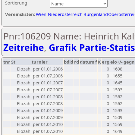
Sortierung
Vereinslisten:
Wien
Niederösterreich
Burgenland
Oberösterrei
Pnr:106209 Name: Heinrich Kal
Zeitreihe
,
Grafik Partie-Statis
tnr
St
turnier
bdld
rd
datum
f
K
erg
elo+/-
gegn
Elozahl per 01.01.2006
0
1698
Elozahl per 01.07.2006
0
1655
Elozahl per 01.01.2007
0
1645
Elozahl per 01.07.2007
0
1593
Elozahl per 01.01.2008
0
1562
Elozahl per 01.07.2008
0
1562
Elozahl per 01.01.2009
0
1593
Elozahl per 01.07.2009
0
1509
Elozahl per 01.01.2010
0
1559
Elozahl per 01.07.2010
0
1649