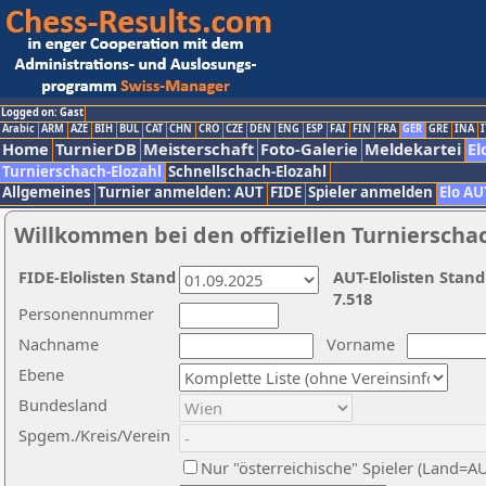
Logged on: Gast
Arabic
ARM
AZE
BIH
BUL
CAT
CHN
CRO
CZE
DEN
ENG
ESP
FAI
FIN
FRA
GER
GRE
INA
I
Home
TurnierDB
Meisterschaft
Foto-Galerie
Meldekartei
El
Turnierschach-Elozahl
Schnellschach-Elozahl
Allgemeines
Turnier anmelden: AUT
FIDE
Spieler anmelden
Elo AU
Willkommen bei den offiziellen Turnierscha
FIDE-Elolisten Stand
AUT-Elolisten Stand
7.518
Personennummer
Nachname
Vorname
Ebene
Bundesland
Spgem./Kreis/Verein
Nur "österreichische" Spieler (Land=A