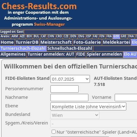
Logged on: Gast
Arabic
ARM
AZE
BIH
BUL
CAT
CHN
CRO
CZE
DEN
ENG
ESP
FAI
FIN
FRA
GER
GRE
INA
I
Home
TurnierDB
Meisterschaft
Foto-Galerie
Meldekartei
El
Turnierschach-Elozahl
Schnellschach-Elozahl
Allgemeines
Turnier anmelden: AUT
FIDE
Spieler anmelden
Elo AU
Willkommen bei den offiziellen Turnierscha
FIDE-Elolisten Stand
AUT-Elolisten Stand
7.518
Personennummer
Nachname
Vorname
Ebene
Bundesland
Spgem./Kreis/Verein
Nur "österreichische" Spieler (Land=A