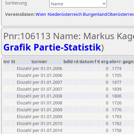
Sortierung
Vereinslisten:
Wien
Niederösterreich
Burgenland
Oberösterrei
Pnr:106113 Name: Markus Kage
Grafik Partie-Statistik
)
tnr
St
turnier
bdld
rd
datum
f
K
erg
elo+/-
gegn
Elozahl per 01.01.2006
0
1774
Elozahl per 01.07.2006
0
1705
Elozahl per 01.01.2007
0
1677
Elozahl per 01.07.2007
0
1839
Elozahl per 01.01.2008
0
1806
Elozahl per 01.07.2008
0
1726
Elozahl per 01.01.2009
0
1776
Elozahl per 01.07.2009
0
1793
Elozahl per 01.01.2010
0
1782
Elozahl per 01.07.2010
0
1758