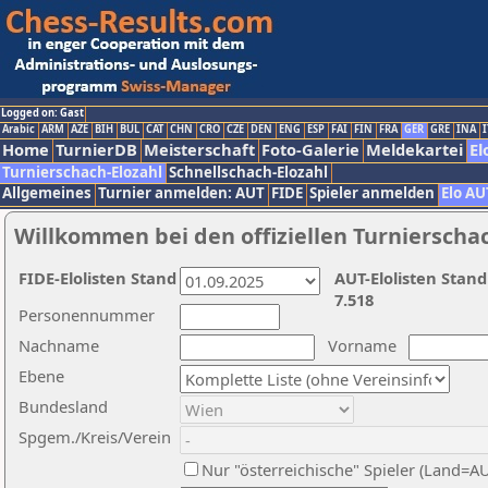
Logged on: Gast
Arabic
ARM
AZE
BIH
BUL
CAT
CHN
CRO
CZE
DEN
ENG
ESP
FAI
FIN
FRA
GER
GRE
INA
I
Home
TurnierDB
Meisterschaft
Foto-Galerie
Meldekartei
El
Turnierschach-Elozahl
Schnellschach-Elozahl
Allgemeines
Turnier anmelden: AUT
FIDE
Spieler anmelden
Elo AU
Willkommen bei den offiziellen Turnierscha
FIDE-Elolisten Stand
AUT-Elolisten Stand
7.518
Personennummer
Nachname
Vorname
Ebene
Bundesland
Spgem./Kreis/Verein
Nur "österreichische" Spieler (Land=A