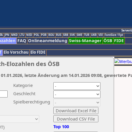
Servert
TA
JPN
MKD
LTU
NED
POL
POR
ROU
RUS
SRB
SVK
SWE
TUR
UKR
VIE
FontSize:11pt
ozahlen
FAQ
Onlineanmeldung
Swiss-Manager
ÖSB
FIDE
T
Elo Vorschau
Elo FIDE
ch-Elozahlen des ÖSB
 01.01.2026, letzte Änderung am 14.01.2026 09:08, gewertete P
Kategorie
Geschlecht
Spielberechtigung
Top 100
UT)