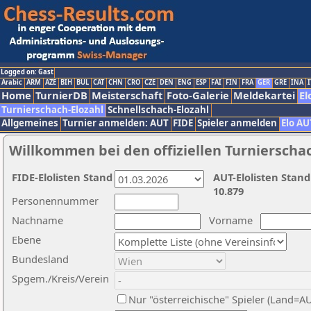
Logged on: Gast
Arabic
ARM
AZE
BIH
BUL
CAT
CHN
CRO
CZE
DEN
ENG
ESP
FAI
FIN
FRA
GER
GRE
INA
I
Home
TurnierDB
Meisterschaft
Foto-Galerie
Meldekartei
El
Turnierschach-Elozahl
Schnellschach-Elozahl
Allgemeines
Turnier anmelden: AUT
FIDE
Spieler anmelden
Elo AU
Willkommen bei den offiziellen Turnierscha
FIDE-Elolisten Stand
AUT-Elolisten Stand
10.879
Personennummer
Nachname
Vorname
Ebene
Bundesland
Spgem./Kreis/Verein
Nur "österreichische" Spieler (Land=A