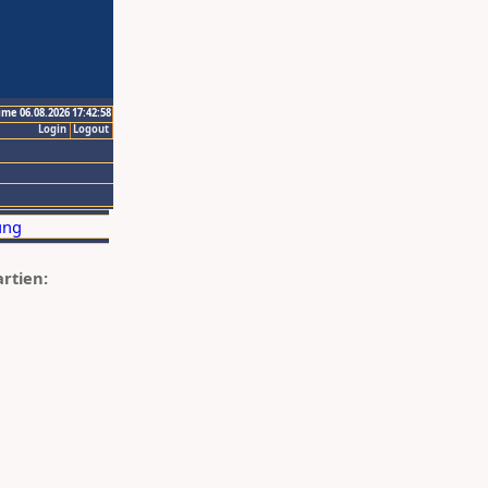
ime 06.08.2026 17:42:58
Login
Logout
artien: