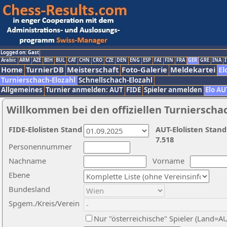
Logged on: Gast
Arabic
ARM
AZE
BIH
BUL
CAT
CHN
CRO
CZE
DEN
ENG
ESP
FAI
FIN
FRA
GER
GRE
INA
I
Home
TurnierDB
Meisterschaft
Foto-Galerie
Meldekartei
El
Turnierschach-Elozahl
Schnellschach-Elozahl
Allgemeines
Turnier anmelden: AUT
FIDE
Spieler anmelden
Elo AU
Willkommen bei den offiziellen Turnierscha
FIDE-Elolisten Stand
AUT-Elolisten Stand
7.518
Personennummer
Nachname
Vorname
Ebene
Bundesland
Spgem./Kreis/Verein
Nur "österreichische" Spieler (Land=A