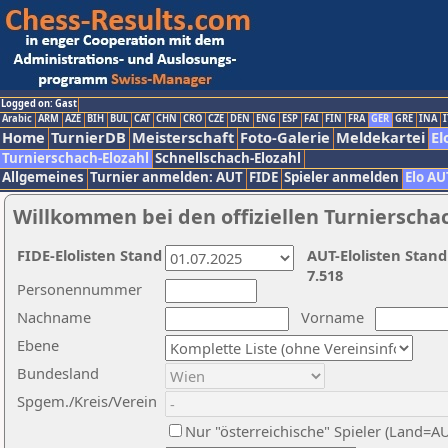
Logged on: Gast
Arabic
ARM
AZE
BIH
BUL
CAT
CHN
CRO
CZE
DEN
ENG
ESP
FAI
FIN
FRA
GER
GRE
INA
I
Home
TurnierDB
Meisterschaft
Foto-Galerie
Meldekartei
El
Turnierschach-Elozahl
Schnellschach-Elozahl
Allgemeines
Turnier anmelden: AUT
FIDE
Spieler anmelden
Elo AU
Willkommen bei den offiziellen Turnierscha
FIDE-Elolisten Stand
AUT-Elolisten Stand
7.518
Personennummer
Nachname
Vorname
Ebene
Bundesland
Spgem./Kreis/Verein
Nur "österreichische" Spieler (Land=A