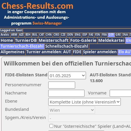
Logged on: Gast
Arabic
ARM
AZE
BIH
BUL
CAT
CHN
CRO
CZE
DEN
ENG
ESP
FAI
FIN
FRA
GER
GRE
INA
I
Home
TurnierDB
Meisterschaft
Foto-Galerie
Meldekartei
El
Turnierschach-Elozahl
Schnellschach-Elozahl
Allgemeines
Turnier anmelden: AUT
FIDE
Spieler anmelden
Elo AU
Willkommen bei den offiziellen Turnierscha
FIDE-Elolisten Stand
AUT-Elolisten Stand
13.600
Personennummer
Nachname
Vorname
Ebene
Bundesland
Spgem./Kreis/Verein
Nur "österreichische" Spieler (Land=A