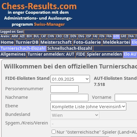
Logged on: Gast
Arabic
ARM
AZE
BIH
BUL
CAT
CHN
CRO
CZE
DEN
ENG
ESP
FAI
FIN
FRA
GER
GRE
INA
I
Home
TurnierDB
Meisterschaft
Foto-Galerie
Meldekartei
El
Turnierschach-Elozahl
Schnellschach-Elozahl
Allgemeines
Turnier anmelden: AUT
FIDE
Spieler anmelden
Elo AU
Willkommen bei den offiziellen Turnierscha
FIDE-Elolisten Stand
AUT-Elolisten Stand
7.518
Personennummer
Nachname
Vorname
Ebene
Bundesland
Spgem./Kreis/Verein
Nur "österreichische" Spieler (Land=A