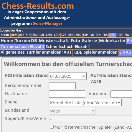
Logged on: Gast
Arabic
ARM
AZE
BIH
BUL
CAT
CHN
CRO
CZE
DEN
ENG
ESP
FAI
FIN
FRA
GER
GRE
INA
I
Home
TurnierDB
Meisterschaft
Foto-Galerie
Meldekartei
El
Turnierschach-Elozahl
Schnellschach-Elozahl
Allgemeines
Turnier anmelden: AUT
FIDE
Spieler anmelden
Elo AU
Willkommen bei den offiziellen Turnierscha
FIDE-Elolisten Stand
AUT-Elolisten Stand
7.518
Personennummer
Nachname
Vorname
Ebene
Bundesland
Spgem./Kreis/Verein
Nur "österreichische" Spieler (Land=A