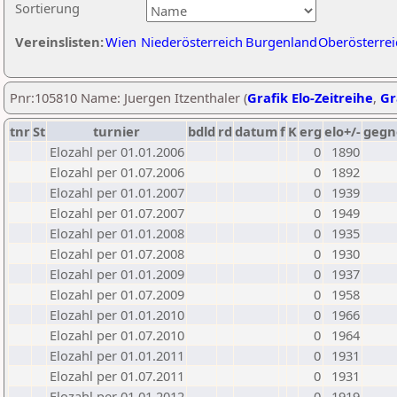
Sortierung
Vereinslisten:
Wien
Niederösterreich
Burgenland
Oberösterrei
Pnr:105810 Name: Juergen Itzenthaler (
Grafik Elo-Zeitreihe
,
Gr
tnr
St
turnier
bdld
rd
datum
f
K
erg
elo+/-
gegn
Elozahl per 01.01.2006
0
1890
Elozahl per 01.07.2006
0
1892
Elozahl per 01.01.2007
0
1939
Elozahl per 01.07.2007
0
1949
Elozahl per 01.01.2008
0
1935
Elozahl per 01.07.2008
0
1930
Elozahl per 01.01.2009
0
1937
Elozahl per 01.07.2009
0
1958
Elozahl per 01.01.2010
0
1966
Elozahl per 01.07.2010
0
1964
Elozahl per 01.01.2011
0
1931
Elozahl per 01.07.2011
0
1931
Elozahl per 01.01.2012
0
1919