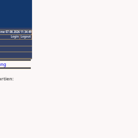
ime 07.08.2026 11:34:49
Login
Logout
artien: