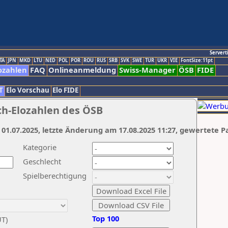
Servert
TA
JPN
MKD
LTU
NED
POL
POR
ROU
RUS
SRB
SVK
SWE
TUR
UKR
VIE
FontSize:11pt
ozahlen
FAQ
Onlineanmeldung
Swiss-Manager
ÖSB
FIDE
T
Elo Vorschau
Elo FIDE
ch-Elozahlen des ÖSB
 01.07.2025, letzte Änderung am 17.08.2025 11:27, gewertete P
Kategorie
Geschlecht
Spielberechtigung
Top 100
UT)