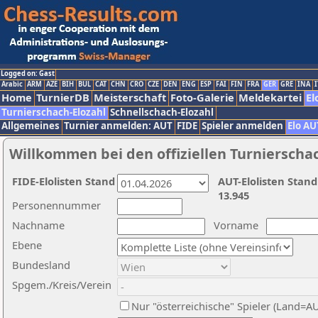
Logged on: Gast
Arabic
ARM
AZE
BIH
BUL
CAT
CHN
CRO
CZE
DEN
ENG
ESP
FAI
FIN
FRA
GER
GRE
INA
I
Home
TurnierDB
Meisterschaft
Foto-Galerie
Meldekartei
El
Turnierschach-Elozahl
Schnellschach-Elozahl
Allgemeines
Turnier anmelden: AUT
FIDE
Spieler anmelden
Elo AU
Willkommen bei den offiziellen Turnierscha
FIDE-Elolisten Stand
AUT-Elolisten Stand
13.945
Personennummer
Nachname
Vorname
Ebene
Bundesland
Spgem./Kreis/Verein
Nur "österreichische" Spieler (Land=A