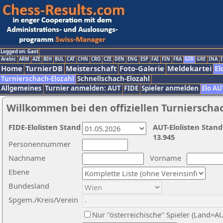
Logged on: Gast
Arabic
ARM
AZE
BIH
BUL
CAT
CHN
CRO
CZE
DEN
ENG
ESP
FAI
FIN
FRA
GER
GRE
INA
I
Home
TurnierDB
Meisterschaft
Foto-Galerie
Meldekartei
El
Turnierschach-Elozahl
Schnellschach-Elozahl
Allgemeines
Turnier anmelden: AUT
FIDE
Spieler anmelden
Elo AU
Willkommen bei den offiziellen Turnierscha
FIDE-Elolisten Stand
AUT-Elolisten Stand
13.945
Personennummer
Nachname
Vorname
Ebene
Bundesland
Spgem./Kreis/Verein
Nur "österreichische" Spieler (Land=A