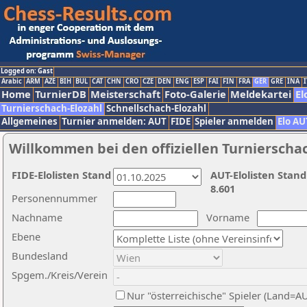
Logged on: Gast
Arabic
ARM
AZE
BIH
BUL
CAT
CHN
CRO
CZE
DEN
ENG
ESP
FAI
FIN
FRA
GER
GRE
INA
I
Home
TurnierDB
Meisterschaft
Foto-Galerie
Meldekartei
El
Turnierschach-Elozahl
Schnellschach-Elozahl
Allgemeines
Turnier anmelden: AUT
FIDE
Spieler anmelden
Elo AU
Willkommen bei den offiziellen Turnierscha
FIDE-Elolisten Stand
AUT-Elolisten Stand
8.601
Personennummer
Nachname
Vorname
Ebene
Bundesland
Spgem./Kreis/Verein
Nur "österreichische" Spieler (Land=A