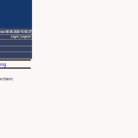
ime 08.08.2026 15:56:27
Login
Logout
artien: