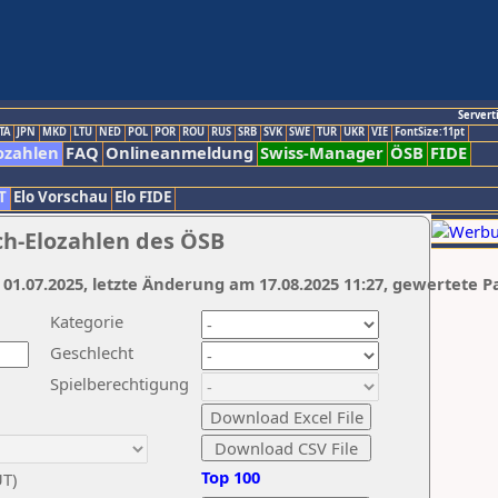
Servert
TA
JPN
MKD
LTU
NED
POL
POR
ROU
RUS
SRB
SVK
SWE
TUR
UKR
VIE
FontSize:11pt
ozahlen
FAQ
Onlineanmeldung
Swiss-Manager
ÖSB
FIDE
T
Elo Vorschau
Elo FIDE
ch-Elozahlen des ÖSB
 01.07.2025, letzte Änderung am 17.08.2025 11:27, gewertete P
Kategorie
Geschlecht
Spielberechtigung
Top 100
UT)