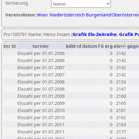
Sortierung
Vereinslisten:
Wien
Niederösterreich
Burgenland
Oberösterrei
Pnr:105791 Name: Heinz Insam (
Grafik Elo-Zeitreihe
,
Grafik Pa
tnr
St
turnier
bdld
rd
datum
f
K
erg
elo+/-
gegn
Elozahl per 01.01.2006
0
2142
Elozahl per 01.07.2006
0
2142
Elozahl per 01.01.2007
0
2142
Elozahl per 01.07.2007
0
2142
Elozahl per 01.01.2008
0
2153
Elozahl per 01.07.2008
0
2147
Elozahl per 01.01.2009
0
2160
Elozahl per 01.07.2009
0
2165
Elozahl per 01.01.2010
0
2181
Elozahl per 01.07.2010
0
2162
Elozahl per 01.01.2011
0
2163
Elozahl per 01.07.2011
0
2177
Elozahl per 01.01.2012
0
2169