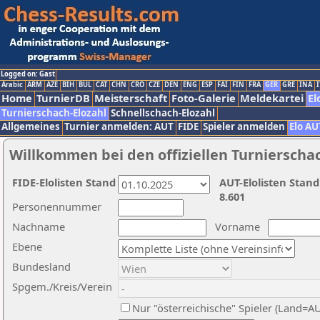
Logged on: Gast
Arabic
ARM
AZE
BIH
BUL
CAT
CHN
CRO
CZE
DEN
ENG
ESP
FAI
FIN
FRA
GER
GRE
INA
I
Home
TurnierDB
Meisterschaft
Foto-Galerie
Meldekartei
El
Turnierschach-Elozahl
Schnellschach-Elozahl
Allgemeines
Turnier anmelden: AUT
FIDE
Spieler anmelden
Elo AU
Willkommen bei den offiziellen Turnierscha
FIDE-Elolisten Stand
AUT-Elolisten Stand
8.601
Personennummer
Nachname
Vorname
Ebene
Bundesland
Spgem./Kreis/Verein
Nur "österreichische" Spieler (Land=A