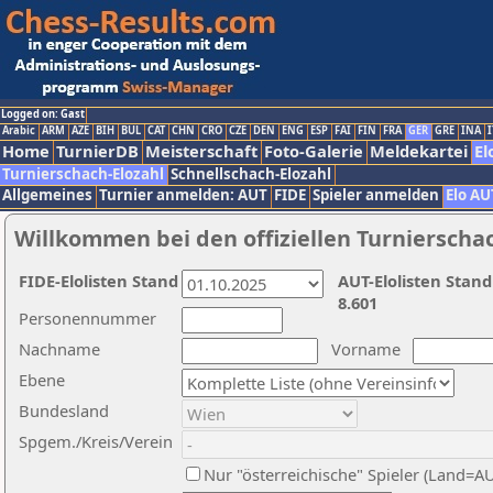
Logged on: Gast
Arabic
ARM
AZE
BIH
BUL
CAT
CHN
CRO
CZE
DEN
ENG
ESP
FAI
FIN
FRA
GER
GRE
INA
I
Home
TurnierDB
Meisterschaft
Foto-Galerie
Meldekartei
El
Turnierschach-Elozahl
Schnellschach-Elozahl
Allgemeines
Turnier anmelden: AUT
FIDE
Spieler anmelden
Elo AU
Willkommen bei den offiziellen Turnierscha
FIDE-Elolisten Stand
AUT-Elolisten Stand
8.601
Personennummer
Nachname
Vorname
Ebene
Bundesland
Spgem./Kreis/Verein
Nur "österreichische" Spieler (Land=A