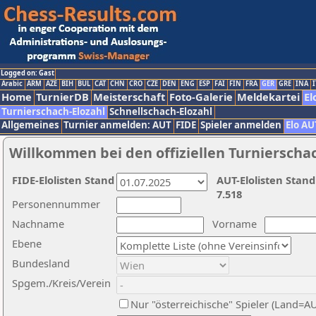
Logged on: Gast
Arabic
ARM
AZE
BIH
BUL
CAT
CHN
CRO
CZE
DEN
ENG
ESP
FAI
FIN
FRA
GER
GRE
INA
I
Home
TurnierDB
Meisterschaft
Foto-Galerie
Meldekartei
El
Turnierschach-Elozahl
Schnellschach-Elozahl
Allgemeines
Turnier anmelden: AUT
FIDE
Spieler anmelden
Elo AU
Willkommen bei den offiziellen Turnierscha
FIDE-Elolisten Stand
AUT-Elolisten Stand
7.518
Personennummer
Nachname
Vorname
Ebene
Bundesland
Spgem./Kreis/Verein
Nur "österreichische" Spieler (Land=A