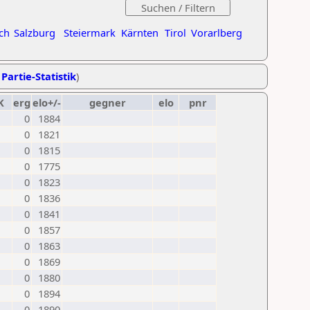
ch
Salzburg
Steiermark
Kärnten
Tirol
Vorarlberg
 Partie-Statistik
)
K
erg
elo+/-
gegner
elo
pnr
0
1884
0
1821
0
1815
0
1775
0
1823
0
1836
0
1841
0
1857
0
1863
0
1869
0
1880
0
1894
0
1890