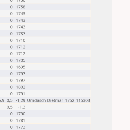
0
1750
0
1758
0
1743
0
1743
0
1743
0
1737
0
1710
0
1712
0
1712
0
1705
0
1695
0
1797
0
1797
0
1802
0
1791
5.9
0,5
-1,29
Umdasch Dietmar
1752
115303
0,5
-1,3
0
1790
0
1781
0
1773