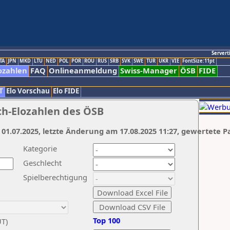
Servert
TA
JPN
MKD
LTU
NED
POL
POR
ROU
RUS
SRB
SVK
SWE
TUR
UKR
VIE
FontSize:11pt
ozahlen
FAQ
Onlineanmeldung
Swiss-Manager
ÖSB
FIDE
T
Elo Vorschau
Elo FIDE
ch-Elozahlen des ÖSB
 01.07.2025, letzte Änderung am 17.08.2025 11:27, gewertete P
Kategorie
Geschlecht
Spielberechtigung
Top 100
UT)