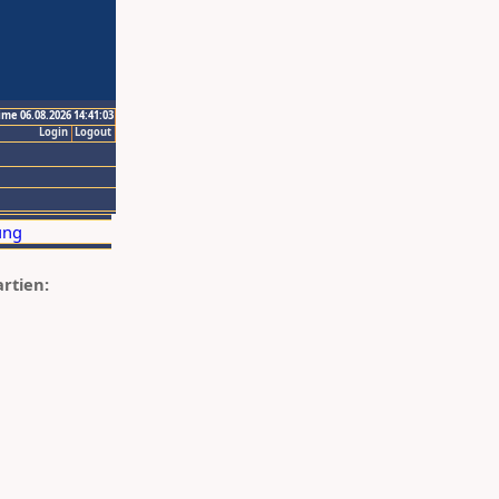
ime 06.08.2026 14:41:03
Login
Logout
artien: