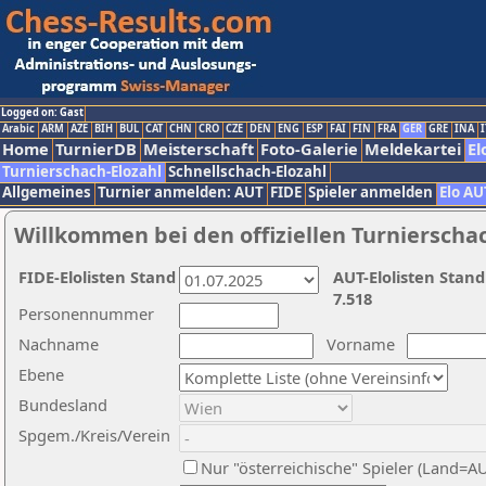
Logged on: Gast
Arabic
ARM
AZE
BIH
BUL
CAT
CHN
CRO
CZE
DEN
ENG
ESP
FAI
FIN
FRA
GER
GRE
INA
I
Home
TurnierDB
Meisterschaft
Foto-Galerie
Meldekartei
El
Turnierschach-Elozahl
Schnellschach-Elozahl
Allgemeines
Turnier anmelden: AUT
FIDE
Spieler anmelden
Elo AU
Willkommen bei den offiziellen Turnierscha
FIDE-Elolisten Stand
AUT-Elolisten Stand
7.518
Personennummer
Nachname
Vorname
Ebene
Bundesland
Spgem./Kreis/Verein
Nur "österreichische" Spieler (Land=A