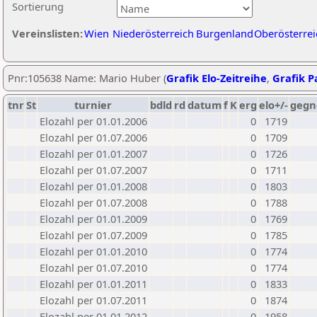
Sortierung
Vereinslisten:
Wien
Niederösterreich
Burgenland
Oberösterrei
Pnr:105638 Name: Mario Huber (
Grafik Elo-Zeitreihe
,
Grafik Pa
tnr
St
turnier
bdld
rd
datum
f
K
erg
elo+/-
gegn
Elozahl per 01.01.2006
0
1719
Elozahl per 01.07.2006
0
1709
Elozahl per 01.01.2007
0
1726
Elozahl per 01.07.2007
0
1711
Elozahl per 01.01.2008
0
1803
Elozahl per 01.07.2008
0
1788
Elozahl per 01.01.2009
0
1769
Elozahl per 01.07.2009
0
1785
Elozahl per 01.01.2010
0
1774
Elozahl per 01.07.2010
0
1774
Elozahl per 01.01.2011
0
1833
Elozahl per 01.07.2011
0
1874
Elozahl per 01.01.2012
0
1958