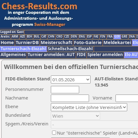
Logged on: Gast
Arabic
ARM
AZE
BIH
BUL
CAT
CHN
CRO
CZE
DEN
ENG
ESP
FAI
FIN
FRA
GER
GRE
INA
I
Home
TurnierDB
Meisterschaft
Foto-Galerie
Meldekartei
El
Turnierschach-Elozahl
Schnellschach-Elozahl
Allgemeines
Turnier anmelden: AUT
FIDE
Spieler anmelden
Elo AU
Willkommen bei den offiziellen Turnierscha
FIDE-Elolisten Stand
AUT-Elolisten Stand
13.945
Personennummer
Nachname
Vorname
Ebene
Bundesland
Spgem./Kreis/Verein
Nur "österreichische" Spieler (Land=A