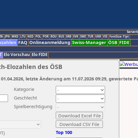
Servert
TA
JPN
MKD
LTU
NED
POL
POR
ROU
RUS
SRB
SVK
SWE
TUR
UKR
VIE
FontSize:11pt
ozahlen
FAQ
Onlineanmeldung
Swiss-Manager
ÖSB
FIDE
T
Elo Vorschau
Elo FIDE
ch-Elozahlen des ÖSB
 01.04.2026, letzte Änderung am 11.07.2026 09:29, gewertete P
Kategorie
Geschlecht
Spielberechtigung
Top 100
UT)