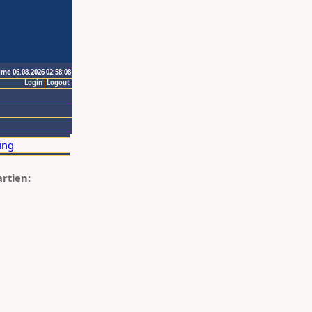
ime 06.08.2026 02:58:08
Login
Logout
artien: