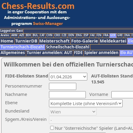
Logged on: Gast
Arabic
ARM
AZE
BIH
BUL
CAT
CHN
CRO
CZE
DEN
ENG
ESP
FAI
FIN
FRA
GER
GRE
INA
I
Home
TurnierDB
Meisterschaft
Foto-Galerie
Meldekartei
El
Turnierschach-Elozahl
Schnellschach-Elozahl
Allgemeines
Turnier anmelden: AUT
FIDE
Spieler anmelden
Elo AU
Willkommen bei den offiziellen Turnierscha
FIDE-Elolisten Stand
AUT-Elolisten Stand
13.945
Personennummer
Nachname
Vorname
Ebene
Bundesland
Spgem./Kreis/Verein
Nur "österreichische" Spieler (Land=A