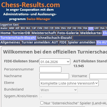
Logged on: Gast
Arabic
ARM
AZE
BIH
BUL
CAT
CHN
CRO
CZE
DEN
ENG
ESP
FAI
FIN
FRA
GER
GRE
INA
I
Home
TurnierDB
Meisterschaft
Foto-Galerie
Meldekartei
El
Turnierschach-Elozahl
Schnellschach-Elozahl
Allgemeines
Turnier anmelden: AUT
FIDE
Spieler anmelden
Elo AU
Willkommen bei den offiziellen Turnierscha
FIDE-Elolisten Stand
AUT-Elolisten Stand
13.945
Personennummer
Nachname
Vorname
Ebene
Bundesland
Spgem./Kreis/Verein
Nur "österreichische" Spieler (Land=A