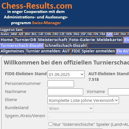
Logged on: Gast
Arabic
ARM
AZE
BIH
BUL
CAT
CHN
CRO
CZE
DEN
ENG
ESP
FAI
FIN
FRA
GER
GRE
INA
I
Home
TurnierDB
Meisterschaft
Foto-Galerie
Meldekartei
El
Turnierschach-Elozahl
Schnellschach-Elozahl
Allgemeines
Turnier anmelden: AUT
FIDE
Spieler anmelden
Elo AU
Willkommen bei den offiziellen Turnierscha
FIDE-Elolisten Stand
AUT-Elolisten Stand
7.518
Personennummer
Nachname
Vorname
Ebene
Bundesland
Spgem./Kreis/Verein
Nur "österreichische" Spieler (Land=A