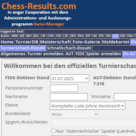
Logged on: Gast
Arabic
ARM
AZE
BIH
BUL
CAT
CHN
CRO
CZE
DEN
ENG
ESP
FAI
FIN
FRA
GER
GRE
INA
I
Home
TurnierDB
Meisterschaft
Foto-Galerie
Meldekartei
El
Turnierschach-Elozahl
Schnellschach-Elozahl
Allgemeines
Turnier anmelden: AUT
FIDE
Spieler anmelden
Elo AU
Willkommen bei den offiziellen Turnierscha
FIDE-Elolisten Stand
AUT-Elolisten Stand
7.518
Personennummer
Nachname
Vorname
Ebene
Bundesland
Spgem./Kreis/Verein
Nur "österreichische" Spieler (Land=A