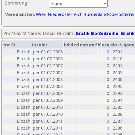
Sortierung
Vereinslisten:
Wien
Niederösterreich
Burgenland
Oberösterrei
Pnr:105542 Name: Tamas Horvath (
Grafik Elo-Zeitreihe
,
Grafik
tnr
St
turnier
bdld
rd
datum
f
K
erg
elo+/-
gegn
Elozahl per 01.01.2006
0
2391
Elozahl per 01.07.2006
0
2410
Elozahl per 01.01.2007
0
2401
Elozahl per 01.07.2007
0
2405
Elozahl per 01.01.2008
0
2400
Elozahl per 01.07.2008
0
2395
Elozahl per 01.01.2009
0
2393
Elozahl per 01.07.2009
0
2391
Elozahl per 01.01.2010
0
2385
Elozahl per 01.07.2010
0
2388
Elozahl per 01.01.2011
0
2387
Elozahl per 01.07.2011
0
2386
Elozahl per 01.01.2012
0
2385