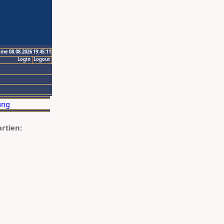
ime 08.08.2026 19:45:11
Login
Logout
artien: