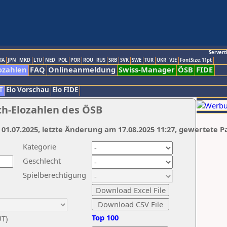
Servert
TA
JPN
MKD
LTU
NED
POL
POR
ROU
RUS
SRB
SVK
SWE
TUR
UKR
VIE
FontSize:11pt
ozahlen
FAQ
Onlineanmeldung
Swiss-Manager
ÖSB
FIDE
T
Elo Vorschau
Elo FIDE
ch-Elozahlen des ÖSB
 01.07.2025, letzte Änderung am 17.08.2025 11:27, gewertete P
Kategorie
Geschlecht
Spielberechtigung
Top 100
UT)