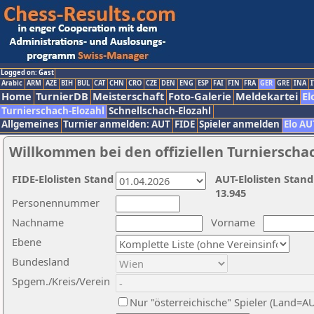
Logged on: Gast
Arabic
ARM
AZE
BIH
BUL
CAT
CHN
CRO
CZE
DEN
ENG
ESP
FAI
FIN
FRA
GER
GRE
INA
I
Home
TurnierDB
Meisterschaft
Foto-Galerie
Meldekartei
El
Turnierschach-Elozahl
Schnellschach-Elozahl
Allgemeines
Turnier anmelden: AUT
FIDE
Spieler anmelden
Elo AU
Willkommen bei den offiziellen Turnierscha
FIDE-Elolisten Stand
AUT-Elolisten Stand
13.945
Personennummer
Nachname
Vorname
Ebene
Bundesland
Spgem./Kreis/Verein
Nur "österreichische" Spieler (Land=A