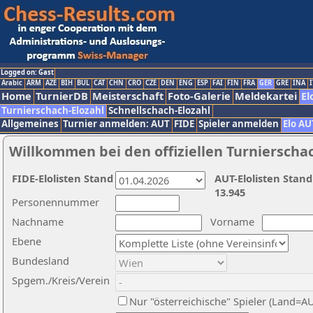
Logged on: Gast
Arabic
ARM
AZE
BIH
BUL
CAT
CHN
CRO
CZE
DEN
ENG
ESP
FAI
FIN
FRA
GER
GRE
INA
I
Home
TurnierDB
Meisterschaft
Foto-Galerie
Meldekartei
El
Turnierschach-Elozahl
Schnellschach-Elozahl
Allgemeines
Turnier anmelden: AUT
FIDE
Spieler anmelden
Elo AU
Willkommen bei den offiziellen Turnierscha
FIDE-Elolisten Stand
AUT-Elolisten Stand
13.945
Personennummer
Nachname
Vorname
Ebene
Bundesland
Spgem./Kreis/Verein
Nur "österreichische" Spieler (Land=A