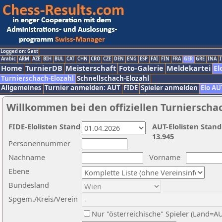
Logged on: Gast
Arabic
ARM
AZE
BIH
BUL
CAT
CHN
CRO
CZE
DEN
ENG
ESP
FAI
FIN
FRA
GER
GRE
INA
I
Home
TurnierDB
Meisterschaft
Foto-Galerie
Meldekartei
El
Turnierschach-Elozahl
Schnellschach-Elozahl
Allgemeines
Turnier anmelden: AUT
FIDE
Spieler anmelden
Elo AU
Willkommen bei den offiziellen Turnierscha
FIDE-Elolisten Stand
AUT-Elolisten Stand
13.945
Personennummer
Nachname
Vorname
Ebene
Bundesland
Spgem./Kreis/Verein
Nur "österreichische" Spieler (Land=A