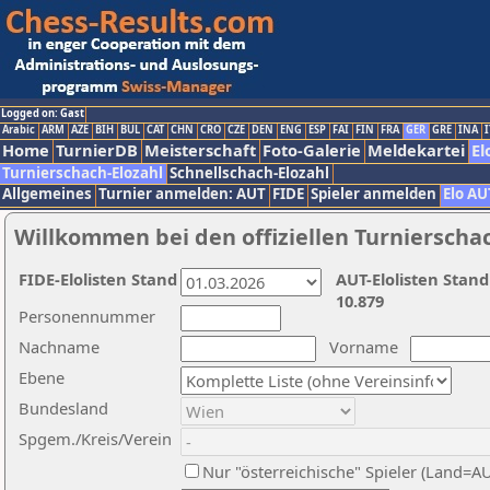
Logged on: Gast
Arabic
ARM
AZE
BIH
BUL
CAT
CHN
CRO
CZE
DEN
ENG
ESP
FAI
FIN
FRA
GER
GRE
INA
I
Home
TurnierDB
Meisterschaft
Foto-Galerie
Meldekartei
El
Turnierschach-Elozahl
Schnellschach-Elozahl
Allgemeines
Turnier anmelden: AUT
FIDE
Spieler anmelden
Elo AU
Willkommen bei den offiziellen Turnierscha
FIDE-Elolisten Stand
AUT-Elolisten Stand
10.879
Personennummer
Nachname
Vorname
Ebene
Bundesland
Spgem./Kreis/Verein
Nur "österreichische" Spieler (Land=A