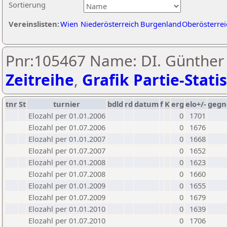
Sortierung
Vereinslisten:
Wien
Niederösterreich
Burgenland
Oberösterrei
Pnr:105467 Name: DI. Günther 
Zeitreihe
,
Grafik Partie-Statis
tnr
St
turnier
bdld
rd
datum
f
K
erg
elo+/-
gegn
Elozahl per 01.01.2006
0
1701
Elozahl per 01.07.2006
0
1676
Elozahl per 01.01.2007
0
1668
Elozahl per 01.07.2007
0
1652
Elozahl per 01.01.2008
0
1623
Elozahl per 01.07.2008
0
1660
Elozahl per 01.01.2009
0
1655
Elozahl per 01.07.2009
0
1679
Elozahl per 01.01.2010
0
1639
Elozahl per 01.07.2010
0
1706