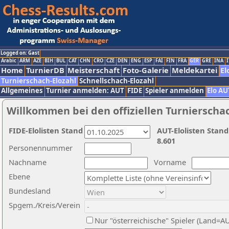
Logged on: Gast
Arabic
ARM
AZE
BIH
BUL
CAT
CHN
CRO
CZE
DEN
ENG
ESP
FAI
FIN
FRA
GER
GRE
INA
I
Home
TurnierDB
Meisterschaft
Foto-Galerie
Meldekartei
El
Turnierschach-Elozahl
Schnellschach-Elozahl
Allgemeines
Turnier anmelden: AUT
FIDE
Spieler anmelden
Elo AU
Willkommen bei den offiziellen Turnierscha
FIDE-Elolisten Stand
AUT-Elolisten Stand
8.601
Personennummer
Nachname
Vorname
Ebene
Bundesland
Spgem./Kreis/Verein
Nur "österreichische" Spieler (Land=A