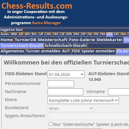
Logged on: Gast
Arabic
ARM
AZE
BIH
BUL
CAT
CHN
CRO
CZE
DEN
ENG
ESP
FAI
FIN
FRA
GER
GRE
INA
I
Home
TurnierDB
Meisterschaft
Foto-Galerie
Meldekartei
El
Turnierschach-Elozahl
Schnellschach-Elozahl
Allgemeines
Turnier anmelden: AUT
FIDE
Spieler anmelden
Elo AU
Willkommen bei den offiziellen Turnierscha
FIDE-Elolisten Stand
AUT-Elolisten Stand
13.945
Personennummer
Nachname
Vorname
Ebene
Bundesland
Spgem./Kreis/Verein
Nur "österreichische" Spieler (Land=A