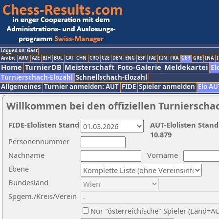
Logged on: Gast
Arabic
ARM
AZE
BIH
BUL
CAT
CHN
CRO
CZE
DEN
ENG
ESP
FAI
FIN
FRA
GER
GRE
INA
I
Home
TurnierDB
Meisterschaft
Foto-Galerie
Meldekartei
El
Turnierschach-Elozahl
Schnellschach-Elozahl
Allgemeines
Turnier anmelden: AUT
FIDE
Spieler anmelden
Elo AU
Willkommen bei den offiziellen Turnierscha
FIDE-Elolisten Stand
AUT-Elolisten Stand
10.879
Personennummer
Nachname
Vorname
Ebene
Bundesland
Spgem./Kreis/Verein
Nur "österreichische" Spieler (Land=A