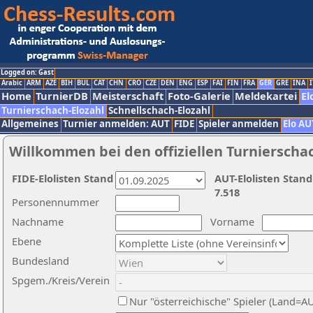
Logged on: Gast
Arabic
ARM
AZE
BIH
BUL
CAT
CHN
CRO
CZE
DEN
ENG
ESP
FAI
FIN
FRA
GER
GRE
INA
I
Home
TurnierDB
Meisterschaft
Foto-Galerie
Meldekartei
El
Turnierschach-Elozahl
Schnellschach-Elozahl
Allgemeines
Turnier anmelden: AUT
FIDE
Spieler anmelden
Elo AU
Willkommen bei den offiziellen Turnierscha
FIDE-Elolisten Stand
AUT-Elolisten Stand
7.518
Personennummer
Nachname
Vorname
Ebene
Bundesland
Spgem./Kreis/Verein
Nur "österreichische" Spieler (Land=A