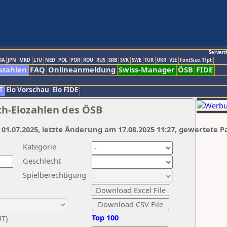
Servert
TA
JPN
MKD
LTU
NED
POL
POR
ROU
RUS
SRB
SVK
SWE
TUR
UKR
VIE
FontSize:11pt
ozahlen
FAQ
Onlineanmeldung
Swiss-Manager
ÖSB
FIDE
T
Elo Vorschau
Elo FIDE
ch-Elozahlen des ÖSB
 01.07.2025, letzte Änderung am 17.08.2025 11:27, gewertete P
Kategorie
Geschlecht
Spielberechtigung
Top 100
UT)