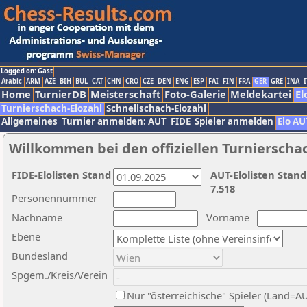
Logged on: Gast
Arabic
ARM
AZE
BIH
BUL
CAT
CHN
CRO
CZE
DEN
ENG
ESP
FAI
FIN
FRA
GER
GRE
INA
I
Home
TurnierDB
Meisterschaft
Foto-Galerie
Meldekartei
El
Turnierschach-Elozahl
Schnellschach-Elozahl
Allgemeines
Turnier anmelden: AUT
FIDE
Spieler anmelden
Elo AU
Willkommen bei den offiziellen Turnierscha
FIDE-Elolisten Stand
AUT-Elolisten Stand
7.518
Personennummer
Nachname
Vorname
Ebene
Bundesland
Spgem./Kreis/Verein
Nur "österreichische" Spieler (Land=A