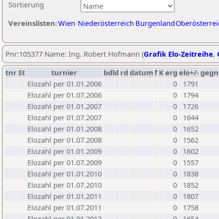
Sortierung
Vereinslisten:
Wien
Niederösterreich
Burgenland
Oberösterrei
Pnr:105377 Name: Ing. Robert Hofmann (
Grafik Elo-Zeitreihe
,
tnr
St
turnier
bdld
rd
datum
f
K
erg
elo+/-
gegn
Elozahl per 01.01.2006
0
1791
Elozahl per 01.07.2006
0
1794
Elozahl per 01.01.2007
0
1726
Elozahl per 01.07.2007
0
1644
Elozahl per 01.01.2008
0
1652
Elozahl per 01.07.2008
0
1562
Elozahl per 01.01.2009
0
1602
Elozahl per 01.07.2009
0
1557
Elozahl per 01.01.2010
0
1838
Elozahl per 01.07.2010
0
1852
Elozahl per 01.01.2011
0
1807
Elozahl per 01.07.2011
0
1758
Elozahl per 01.01.2012
0
1654