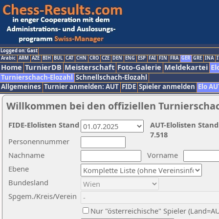
Logged on: Gast
Arabic
ARM
AZE
BIH
BUL
CAT
CHN
CRO
CZE
DEN
ENG
ESP
FAI
FIN
FRA
GER
GRE
INA
I
Home
TurnierDB
Meisterschaft
Foto-Galerie
Meldekartei
El
Turnierschach-Elozahl
Schnellschach-Elozahl
Allgemeines
Turnier anmelden: AUT
FIDE
Spieler anmelden
Elo AU
Willkommen bei den offiziellen Turnierscha
FIDE-Elolisten Stand
AUT-Elolisten Stand
7.518
Personennummer
Nachname
Vorname
Ebene
Bundesland
Spgem./Kreis/Verein
Nur "österreichische" Spieler (Land=A