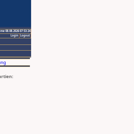
ime 08.08.2026 07:53:24
Login
Logout
artien: