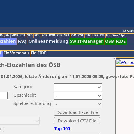
Servert
TA
JPN
MKD
LTU
NED
POL
POR
ROU
RUS
SRB
SVK
SWE
TUR
UKR
VIE
FontSize:11pt
ozahlen
FAQ
Onlineanmeldung
Swiss-Manager
ÖSB
FIDE
T
Elo Vorschau
Elo FIDE
ch-Elozahlen des ÖSB
 01.04.2026, letzte Änderung am 11.07.2026 09:29, gewertete P
Kategorie
Geschlecht
Spielberechtigung
Top 100
UT)