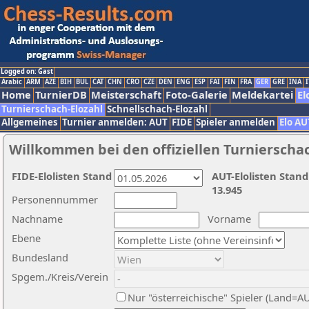
Logged on: Gast
Arabic
ARM
AZE
BIH
BUL
CAT
CHN
CRO
CZE
DEN
ENG
ESP
FAI
FIN
FRA
GER
GRE
INA
I
Home
TurnierDB
Meisterschaft
Foto-Galerie
Meldekartei
El
Turnierschach-Elozahl
Schnellschach-Elozahl
Allgemeines
Turnier anmelden: AUT
FIDE
Spieler anmelden
Elo AU
Willkommen bei den offiziellen Turnierscha
FIDE-Elolisten Stand
AUT-Elolisten Stand
13.945
Personennummer
Nachname
Vorname
Ebene
Bundesland
Spgem./Kreis/Verein
Nur "österreichische" Spieler (Land=A